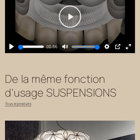
Play
00:56
Play
Mute
Settings
PIP
Enter
fulls
De
la
même
fonction
d'usage
SUSPENSIONS
Tous
le
produits