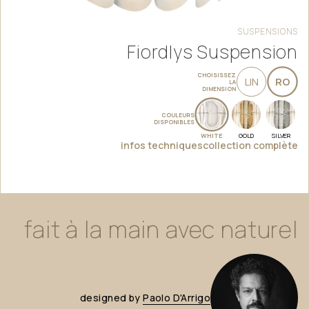
SUSPENSIONS
Fiordlys Suspension
CHOISISSEZ
LIN
RO
LA
DIMENSION
COULEURS
DISPONIBLES
WHITE
GOLD
SILVER
infos techniques
collection complète
fait
à
la
main
avec
naturel
designed
by
Paolo
D'Arrigo