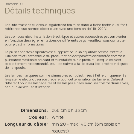
Dimension
RO
Détails
techniques
Les informations ci-dessus, également fournies dans la fiche technique, font
référence aux normes électriques avec une tension de 110-220 V.
Les composants d'installation électrique et autres accessoires peuvent varier
en fonction des réglementations de différents pays ; veuillez nous contacter
pour plus d'informations.
La puissance des ampoules est suggérée pour un équilibre optimal entre la
luminosité et l'esthétique du produit et ne doit pas être considérée comme la
puissance maximale pouvant être installée sur le produit. Lorsque cela est
explicitement recommandé, veuillez suivre la taille et/ou le diamètre indiqués
de l'ampoule.
Les lampes marquées comme dimmables sont destinées à l'être uniquement si
le système électrique a été préparé pour cette variation de lumière. Cela est
différent pour les lampadaires et les lampes à piles marqués comme dimmables,
car leur variateur est intégré.
Dimensions:
Ø56 cm x h 33 cm
Couleur:
White
Longueur du câble:
min 20 - max 140 cm (6m cable on
request)