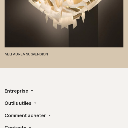
VELI
AUREA
SUSPENSION
Entreprise
Outils utiles
Qui nous sommes
Fait à la main
Comment acheter
Whistleblowing
Certifications Éthiques et Environnementales
Configurateur
Accessibilité Numérique
Contacts