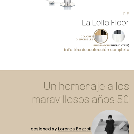
PIÉ
La Lollo Floor
COLORES
DISPONIBLES
PRISMA/ORO
PRISMA (TRSP)
info técnica
colección completa
Un
homenaje
a
los
maravillosos
años
50
designed
by
Lorenza
Bozzoli