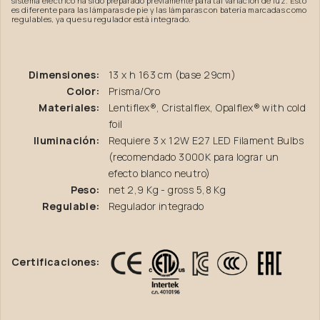
sistema eléctrico ha sido preparado previamente para tal variación de luz. Esto
es diferente para las lámparas de pie y las lámparas con batería marcadas como
regulables, ya que su regulador está integrado.
Dimensiones:
13 x h 163 cm (base 29cm)
Color:
Prisma/Oro
Materiales:
Lentiflex®, Cristalflex, Opalflex® with cold
foil
Iluminación:
Requiere 3 x 12W E27 LED Filament Bulbs
(recomendado 3000K para lograr un
efecto blanco neutro)
Peso:
net 2,9 Kg - gross 5,8 Kg
Regulable:
Regulador integrado
Certificaciones: