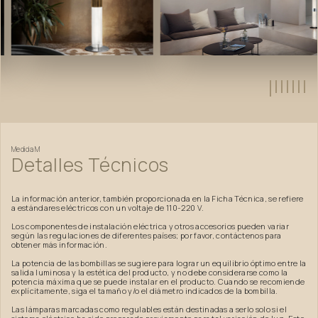
Medida
M
Detalles
Técnicos
La información anterior, también proporcionada en la Ficha Técnica, se refiere
a estándares eléctricos con un voltaje de 110-220 V.
Los componentes de instalación eléctrica y otros accesorios pueden variar
según las regulaciones de diferentes países; por favor, contáctenos para
obtener más información.
La potencia de las bombillas se sugiere para lograr un equilibrio óptimo entre la
salida luminosa y la estética del producto, y no debe considerarse como la
potencia máxima que se puede instalar en el producto. Cuando se recomiende
explícitamente, siga el tamaño y/o el diámetro indicados de la bombilla.
Las lámparas marcadas como regulables están destinadas a serlo solo si el