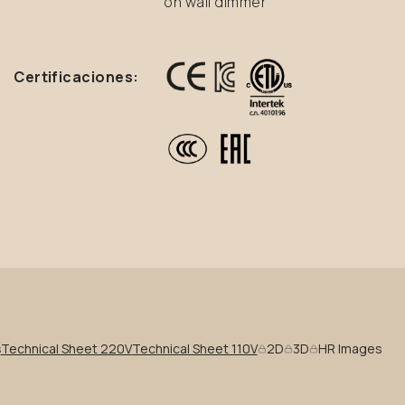
on wall dimmer
Certificaciones:
s
Technical Sheet 220V
Technical Sheet 110V
2D
3D
HR Images