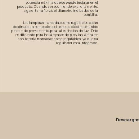
potencia máxima que se puede instalar en el
producto. Cuando se recomiende explícitamente,
siga el tamaño y/o el diámetro indicados de la
bombilla.
Las lámparas marcadas como regulables están
destinadas a serlo solo si el sistema eléctrico ha sido
preparado previamente para tal variación de luz. Esto
es diferente para las lámparas de pie y las lámparas
con batería marcadas como regulables, ya que su
regulador está integrado.
Descarga