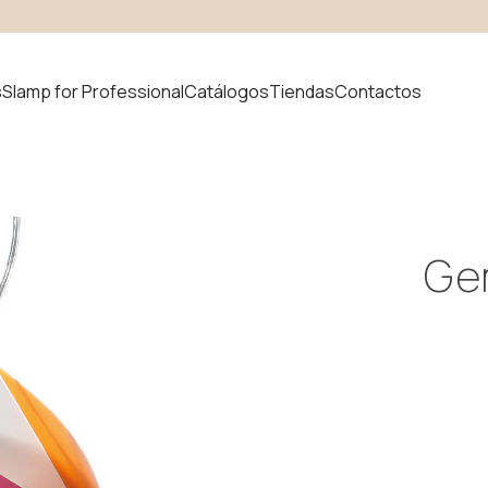
s
Slamp for Professional
Catálogos
Tiendas
Contactos
 producto
Ge
uvem
Novedades
odular
ystem