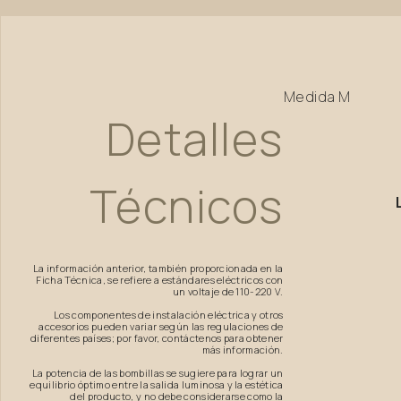
Medida
M
Detalles
Técnicos
La información anterior, también proporcionada en la
Ficha Técnica, se refiere a estándares eléctricos con
un voltaje de 110-220 V.
Los componentes de instalación eléctrica y otros
accesorios pueden variar según las regulaciones de
diferentes países; por favor, contáctenos para obtener
más información.
La potencia de las bombillas se sugiere para lograr un
equilibrio óptimo entre la salida luminosa y la estética
del producto, y no debe considerarse como la