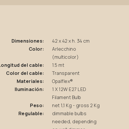
Dimensiones:
42 x 42 x h. 34 cm
Color:
Arlecchino
(multicolor)
Longitud del cable:
1.5 mt
Color del cable:
Transparent
Materiales:
Opalflex®
Iluminación:
1 X 12W E27 LED
Filament Bulb
Peso:
net 1,1 Kg - gross 2 Kg
Regulable:
dimmable bulbs
needed, depending