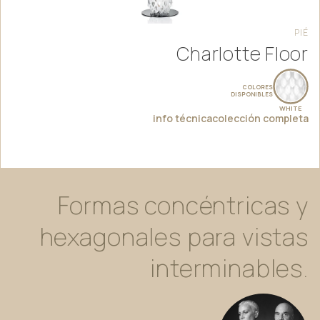
PIÉ
Charlotte Floor
COLORES
DISPONIBLES
WHITE
info técnica
colección completa
Formas
concéntricas
y
hexagonales
para
vistas
interminables.