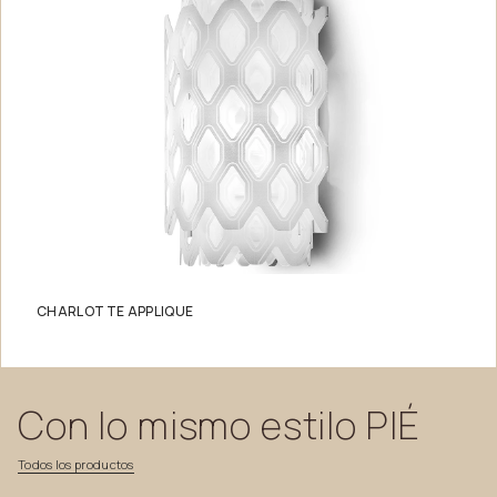
CHARLOTTE APPLIQUE
Con
lo
mismo
estilo
PIÉ
Todos
los
productos