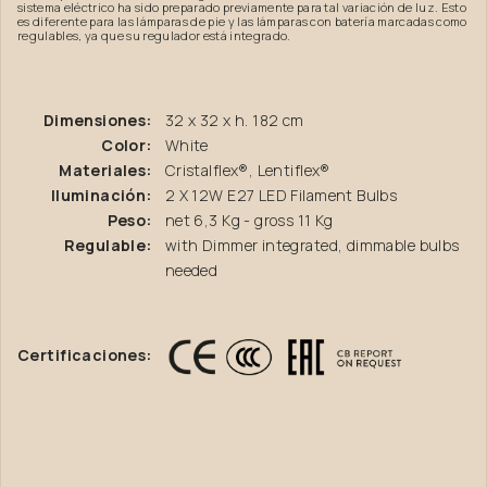
sistema eléctrico ha sido preparado previamente para tal variación de luz. Esto
es diferente para las lámparas de pie y las lámparas con batería marcadas como
regulables, ya que su regulador está integrado.
Dimensiones:
32 x 32 x h. 182 cm
Color:
White
Materiales:
Cristalflex®, Lentiflex®
Iluminación:
2 X 12W E27 LED Filament Bulbs
Peso:
net 6,3 Kg - gross 11 Kg
Regulable:
with Dimmer integrated, dimmable bulbs
needed
Certificaciones: