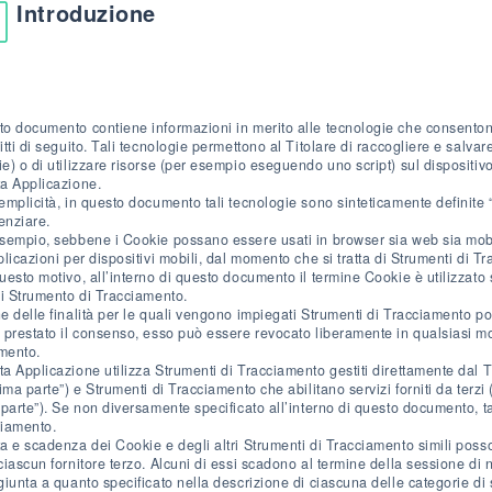
Introduzione
o documento contiene informazioni in merito alle tecnologie che consenton
itti di seguito. Tali tecnologie permettono al Titolare di raccogliere e salvar
e) o di utilizzare risorse (per esempio eseguendo uno script) sul dispositiv
a Applicazione.
emplicità, in questo documento tali tecnologie sono sinteticamente definite 
renziare.
sempio, sebbene i Cookie possano essere usati in browser sia web sia mobil
plicazioni per dispositivi mobili, dal momento che si tratta di Strumenti di 
uesto motivo, all’interno di questo documento il termine Cookie è utilizzato 
di Strumento di Tracciamento.
e delle finalità per le quali vengono impiegati Strumenti di Tracciamento pot
 prestato il consenso, esso può essere revocato liberamente in qualsiasi m
mento.
a Applicazione utilizza Strumenti di Tracciamento gestiti direttamente dal 
rima parte”) e Strumenti di Tracciamento che abilitano servizi forniti da ter
 parte”). Se non diversamente specificato all’interno di questo documento, tal
iamento.
a e scadenza dei Cookie e degli altri Strumenti di Tracciamento simili poss
ciascun fornitore terzo. Alcuni di essi scadono al termine della sessione di 
giunta a quanto specificato nella descrizione di ciascuna delle categorie di 