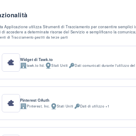
zionalità
a Applicazione utilizza Strumenti di Tracciamento per consentire semplici in
i di accedere a determinate risorse del Servizio e semplificano la comunicaz
nti di Tracciamento gestiti da terze parti
Widget di Tawk.to
tawk.to ltd.
Stati Uniti
Dati comunicati durante l'utilizzo del
Azienda:
Luogo
Dati
del
Personali
trattamento:
trattati:
Pinterest OAuth
Pinterest, Inc.
Stati Uniti
Dati di utilizzo +1
Azienda:
Luogo
Dati
del
Personali
trattamento:
trattati: