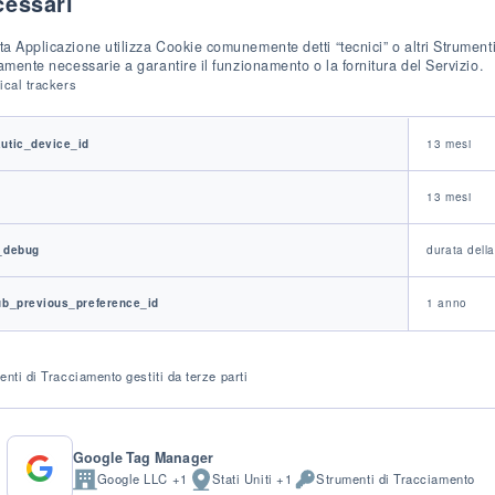
cessari
a Applicazione utilizza Cookie comunemente detti “tecnici” o altri Strumenti
tamente necessarie a garantire il funzionamento o la fornitura del Servizio.
ical trackers
ers
Trackers
me
duration
utic_device_id
13 mesi
c
13 mesi
_debug
durata dell
ub_previous_preference_id
1 anno
nti di Tracciamento gestiti da terze parti
Google Tag Manager
Google LLC +1
Stati Uniti +1
Strumenti di Tracciamento
Azienda:
Luogo
Dati