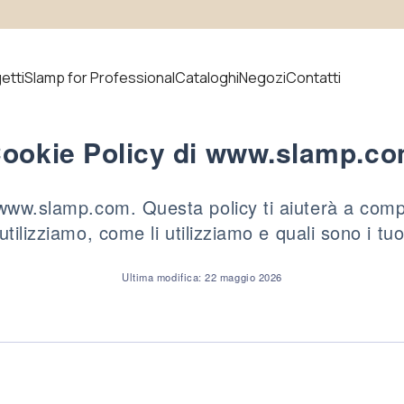
etti
Slamp for Professional
Cataloghi
Negozi
Contatti
ookie Policy di www.slamp.c
prodotto
 www.slamp.com. Questa policy ti aiuterà a comp
tilizziamo, come li utilizziamo e quali sono i tuoi 
Novità
Ultima modifica: 22 maggio 2026