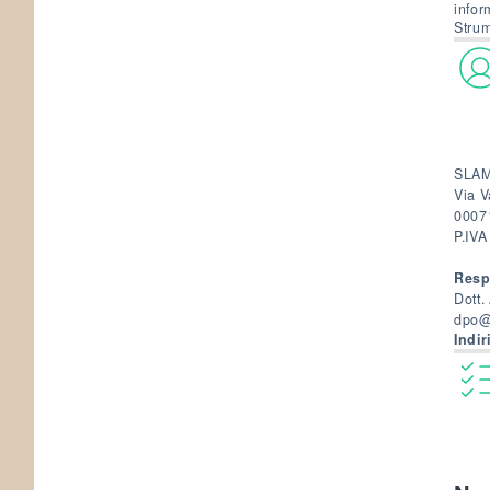
infor
Strum
SLAM
Via V
00071
P.IV
Resp
Dott.
dpo@
Indir