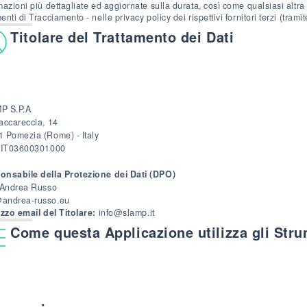
mazioni più dettagliate ed aggiornate sulla durata, così come qualsiasi altra 
enti di Tracciamento - nelle privacy policy dei rispettivi fornitori terzi (trami
Titolare del Trattamento dei Dati
P S.P.A
accareccia, 14
 Pomezia (Rome) - Italy
A IT03600301000
onsabile della Protezione dei Dati (DPO)
 Andrea Russo
andrea-russo.eu
izzo email del Titolare:
info@slamp.it
Come questa Applicazione utilizza gli Str