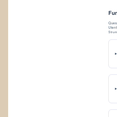
Fun
Quest
Utent
Strume