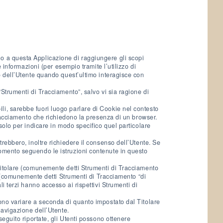
o a questa Applicazione di raggiungere gli scopi
e informazioni (per esempio tramite l’utilizzo di
o dell’Utente quando quest’ultimo interagisce con
“Strumenti di Tracciamento”, salvo vi sia ragione di
i, sarebbe fuori luogo parlare di Cookie nel contesto
Tracciamento che richiedono la presenza di un browser.
solo per indicare in modo specifico quel particolare
rebbero, inoltre richiedere il consenso dell’Utente. Se
omento seguendo le istruzioni contenute in questo
Titolare (comunemente detti Strumenti di Tracciamento
zi (comunemente detti Strumenti di Tracciamento “di
i terzi hanno accesso ai rispettivi Strumenti di
ono variare a seconda di quanto impostato dal Titolare
navigazione dell’Utente.
seguito riportate, gli Utenti possono ottenere