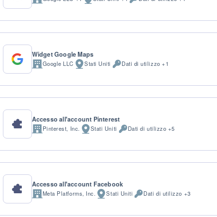
Azienda:
Luogo
Dati
del
Personali
trattamento:
trattati:
Widget Google Maps
Google LLC
Stati Uniti
Dati di utilizzo +1
Azienda:
Luogo
Dati
del
Personali
trattamento:
trattati:
Accesso all'account Pinterest
Pinterest, Inc.
Stati Uniti
Dati di utilizzo +5
Azienda:
Luogo
Dati
del
Personali
trattamento:
trattati:
Accesso all'account Facebook
Meta Platforms, Inc.
Stati Uniti
Dati di utilizzo +3
Azienda:
Luogo
Permessi
del
richiesti:
trattamento: