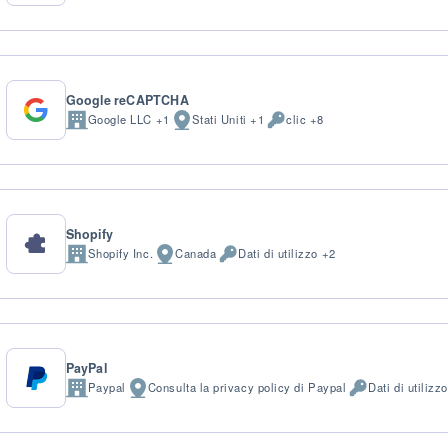
del
Personali
trattamento:
trattati:
Google reCAPTCHA
Google LLC +1
Stati Uniti +1
clic +8
Azienda:
Luogo
Dati
del
Personali
trattamento:
trattati:
Shopify
Shopify Inc.
Canada
Dati di utilizzo +2
Azienda:
Luogo
Dati
del
Personali
trattamento:
trattati:
PayPal
Paypal
Consulta la privacy policy di Paypal
Dati di utilizz
Azienda:
Luogo
Dati
del
Personali
trattamento:
trattati: