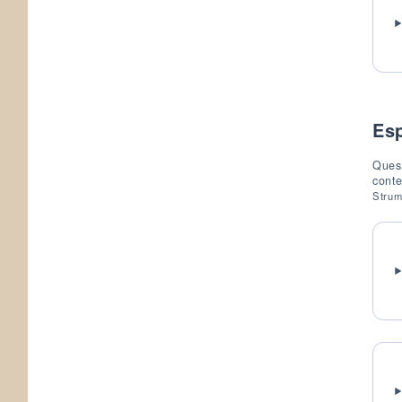
Es
Quest
conte
Strume