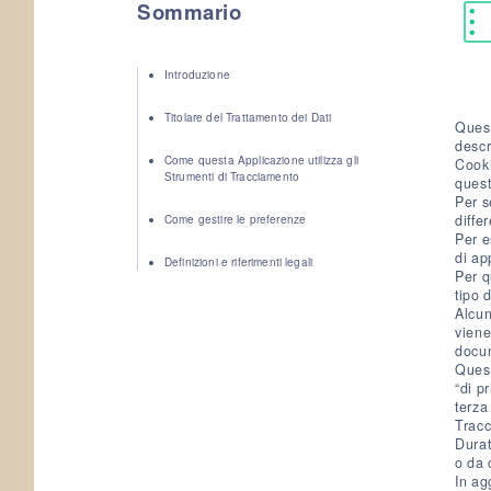
Sommario
Introduzione
Titolare del Trattamento dei Dati
Quest
descr
Come questa Applicazione utilizza gli
Cooki
Strumenti di Tracciamento
quest
Per s
diffe
Come gestire le preferenze
Per e
di ap
Definizioni e riferimenti legali
Per q
tipo 
Alcun
viene
docu
Quest
“di p
terza
Tracc
Durat
o da 
In ag