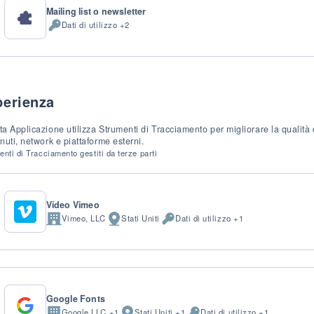
Mailing list o newsletter
Dati di utilizzo +2
Dati
Personali
trattati:
perienza
a Applicazione utilizza Strumenti di Tracciamento per migliorare la qualità 
nuti, network e piattaforme esterni.
nti di Tracciamento gestiti da terze parti
Video Vimeo
Vimeo, LLC
Stati Uniti
Dati di utilizzo +1
Azienda:
Luogo
Dati
del
Personali
trattamento:
trattati:
Google Fonts
Google LLC +1
Stati Uniti +1
Dati di utilizzo +1