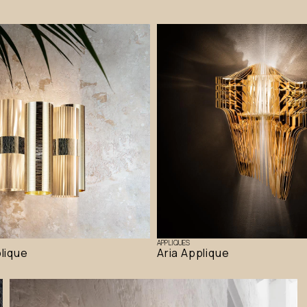
APPLIQUES
plique
Aria Applique