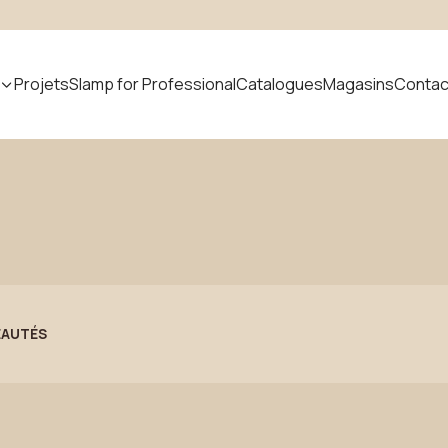
Projets
Slamp for Professional
Catalogues
Magasins
Contac
cher un produit
Nouveautés
AUTÉS