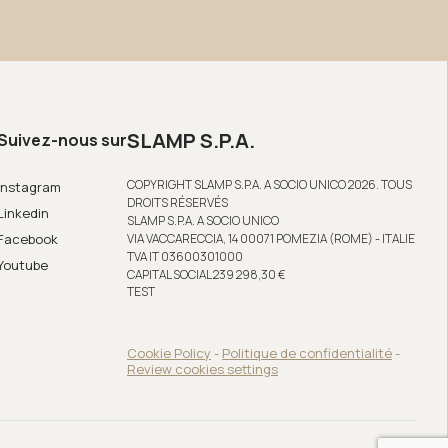
SLAMP S.P.A.
Suivez-nous sur
COPYRIGHT SLAMP S.P.A. A SOCIO UNICO 2026. TOUS
Instagram
DROITS RÉSERVÉS
Linkedin
SLAMP S.P.A. A SOCIO UNICO
Facebook
VIA VACCARECCIA, 14 00071 POMEZIA (ROME) - ITALIE
TVA IT 03600301000
Youtube
CAPITAL SOCIAL 239 298,30 €
TEST
Cookie Policy
-
Politique de confidentialité
-
Review cookies settings