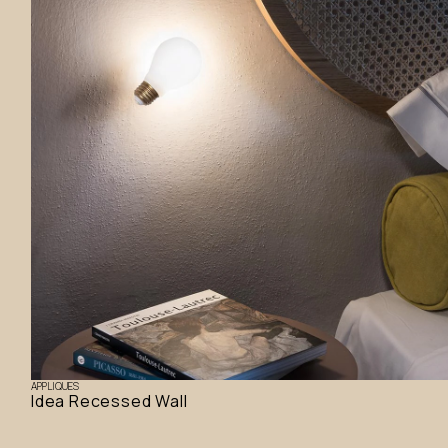
its
APPLIQUES
Idea Recessed Wall