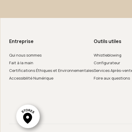
os de nous
de in Italy
Entreprise
Outils utiles
er
Qui nous sommes
Whistleblowing
Fait à la main
Configurateur
Certifications Éthiques et Environnementales
Services Après-vent
Accessibilité Numérique
Foire aux questions
ar System