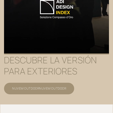
DESCUBRE
LA
VERSIÓN
PARA
EXTERIORES
NUVEM OUTDOOR
NUVEM OUTDOOR