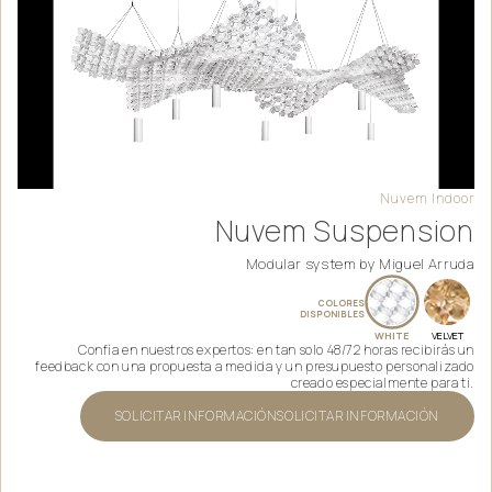
Nuvem
Indoor
Nuvem Suspension
Modular system by
Miguel Arruda
COLORES
DISPONIBLES
WHITE
VELVET
Confía en nuestros expertos: en tan solo 48/72 horas recibirás un
feedback con una propuesta a medida y un presupuesto personalizado
creado especialmente para ti.
SOLICITAR INFORMACIÓN
SOLICITAR INFORMACIÓN