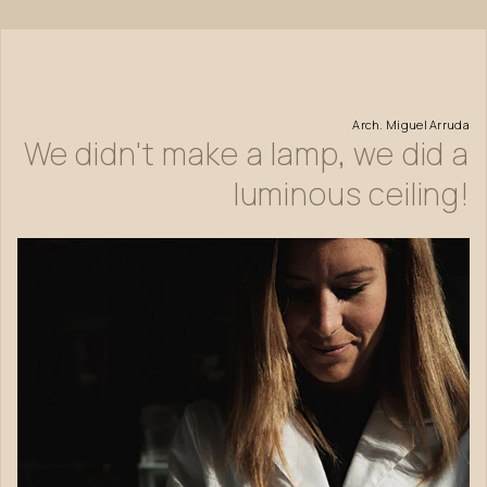
Arch.
Miguel
Arruda
We
didn't
make
a
lamp,
we
did
a
luminous
ceiling!