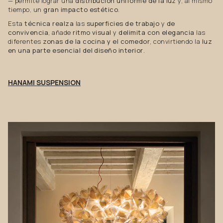
— permite lograr una
distribución uniforme de la luz
y, al mismo
tiempo, un
gran impacto estético
.
Esta
técnica realza
las
superficies de trabajo
y
de
convivencia
, añade
ritmo visual
y
delimita con elegancia
las
diferentes
zonas de la cocina y el comedor
, convirtiendo la
luz
en una parte esencial del diseño interior
.
HANAMI SUSPENSION