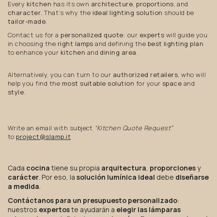
Every
kitchen
has its own
architecture
,
proportions
, and
character
. That’s why the
ideal lighting solution
should be
tailor-made
.
Contact us for a
personalized quote
: our
experts
will guide you
in choosing the
right lamps
and defining the
best lighting plan
to enhance your
kitchen
and
dining area
.
Alternatively, you can turn to our
authorized retailers
, who will
help you find the
most suitable solution
for your
space
and
style
.
Write an email with subject
“Kitchen Quote Request”
to
project@slamp.it
Cada
cocina
tiene su propia
arquitectura
,
proporciones
y
carácter
. Por eso, la
solución lumínica ideal
debe
diseñarse
a medida
.
Contáctanos para un presupuesto personalizado
:
nuestros
expertos
te ayudarán a
elegir las lámparas