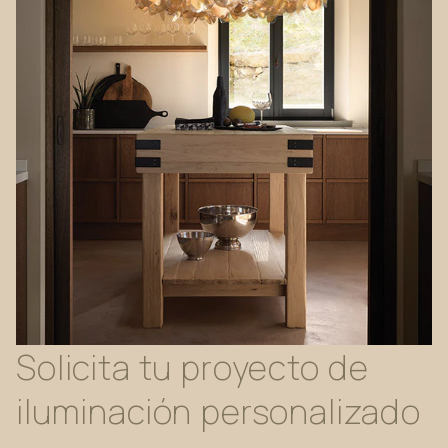
Solicita
tu
proyecto
de
iluminación
personalizado