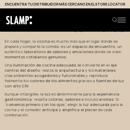
ENCUENTRA TU DISTRIBUIDOR MÁS CERCANO EN EL STORE LOCATOR
La
luz
que
realza
la
convivencia
En cada hogar, la
cocina
es mucho más que el lugar donde se
prepara y comparte la comida: es un
espacio de encuentro
, un
Buscar producto
auténtico
laboratorio de sabores y emociones
donde se viven
momentos cotidianos genuinos
.
Una
iluminación de cocina adecuada
se convierte en el
eje
central del diseño
: realza la
arquitectura
y los
materiales
,
crea ambientes
acogedores y funcionales
y reproduce
fielmente los
colores de los alimentos
gracias a
fuentes de luz
con alto CRI
.
Aunque intangible, la
luz
es determinante para la
experiencia
gastronómica
: resalta
colores
,
sabores
e incluso
aromas
. Si
“
comemos primero con los ojos
”, elegir la
luz adecuada
para la
cocina y el comedor
anticipa y amplifica el placer
de cada
combinación.