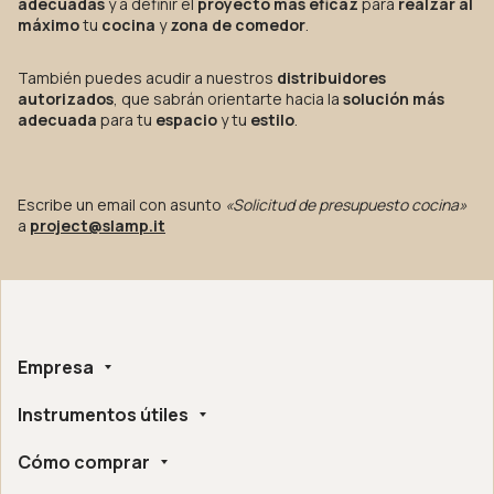
adecuadas
y a definir el
proyecto más eficaz
para
realzar al
máximo
tu
cocina
y
zona de comedor
.
También puedes acudir a nuestros
distribuidores
autorizados
, que sabrán orientarte hacia la
solución más
adecuada
para tu
espacio
y tu
estilo
.
Escribe un email con asunto
«Solicitud de presupuesto cocina»
a
project@slamp.it
Empresa
Instrumentos útiles
Sobre nosotros
Hecho a mano
Cómo comprar
Whistleblowing
Certificaciones Éticas y Ambientales