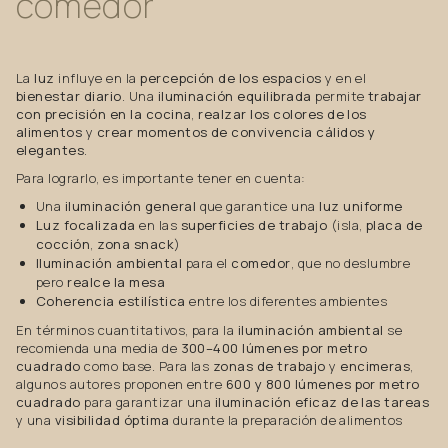
comedor
La
luz
influye en la
percepción de los espacios
y en el
bienestar diario
. Una
iluminación equilibrada
permite
trabajar
con precisión en la cocina
,
realzar los colores de los
alimentos
y
crear momentos de convivencia cálidos y
elegantes
.
Para lograrlo, es importante tener en cuenta:
Una
iluminación general
que garantice una
luz uniforme
Luz focalizada
en las
superficies de trabajo
(isla,
placa de
cocción
,
zona snack
)
Iluminación ambiental
para el
comedor
, que no deslumbre
pero
realce la mesa
Coherencia estilística
entre los diferentes ambientes
En términos cuantitativos, para la
iluminación ambiental
se
recomienda una media de
300–400 lúmenes por metro
cuadrado
como base. Para las
zonas de trabajo
y
encimeras
,
algunos autores proponen entre
600 y 800 lúmenes por metro
cuadrado
para garantizar una
iluminación eficaz de las tareas
y una
visibilidad óptima
durante la preparación de alimentos