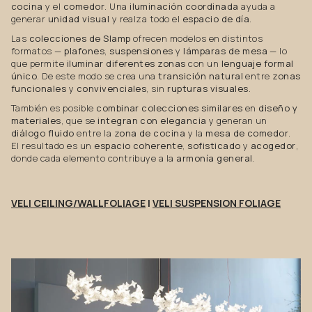
cocina
y el
comedor
. Una
iluminación coordinada
ayuda a
generar
unidad visual
y realza todo el
espacio de día
.
Las
colecciones de Slamp
ofrecen modelos en distintos
formatos —
plafones
,
suspensiones
y
lámparas de mesa
— lo
que permite
iluminar diferentes zonas
con un
lenguaje formal
único
. De este modo se crea una
transición natural
entre
zonas
funcionales
y
convivenciales
, sin
rupturas visuales
.
También es posible
combinar colecciones similares
en
diseño y
materiales
, que se
integran con elegancia
y generan un
diálogo fluido
entre la
zona de cocina
y la
mesa de comedor
.
El resultado es un
espacio coherente
,
sofisticado
y
acogedor
,
donde cada elemento contribuye a la
armonía general
.
VELI CEILING/WALLFOLIAGE
|
VELI SUSPENSION FOLIAGE